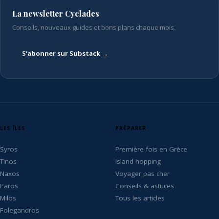
La newsletter Cyclades
Conseils, nouveaux guides et bons plans chaque mois.
S’abonner sur Substack →
LES ÎLES
PRÉPARER
Syros
Première fois en Grèce
Tinos
Island hopping
Naxos
Voyager pas cher
Paros
Conseils & astuces
Milos
Tous les articles
Folegandros