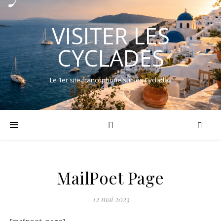
VISITER LES
CYCLADES
Le 1er site francophone sur les Cyclades
MailPoet Page
12 mai 2023