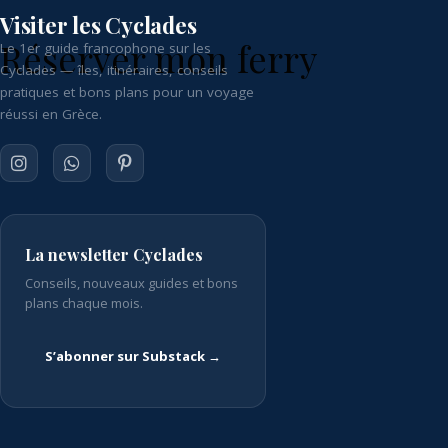
Visiter les Cyclades
Réserver mon ferry
Le 1er guide francophone sur les
Cyclades — îles, itinéraires, conseils
pratiques et bons plans pour un voyage
réussi en Grèce.
La newsletter Cyclades
Conseils, nouveaux guides et bons
plans chaque mois.
S’abonner sur Substack →