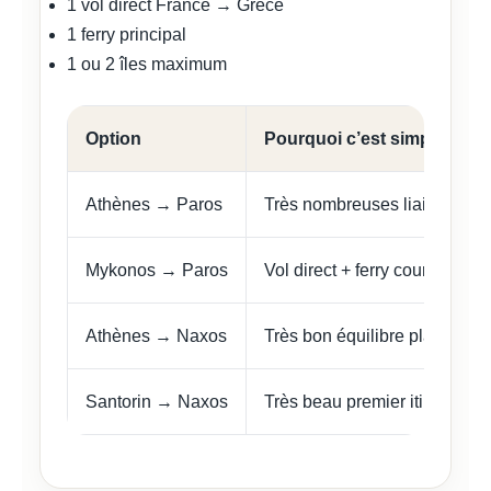
1 vol direct France → Grèce
1 ferry principal
1 ou 2 îles maximum
Option
Pourquoi c’est simple
Athènes → Paros
Très nombreuses liaisons fer
Mykonos → Paros
Vol direct + ferry court
Athènes → Naxos
Très bon équilibre plages / vi
Santorin → Naxos
Très beau premier itinéraire