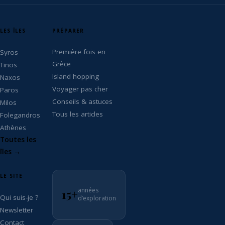
LES ÎLES
PRÉPARER
Première fois en
Syros
Grèce
Tinos
Island hopping
Naxos
Voyager pas cher
Paros
Conseils & astuces
Milos
Tous les articles
Folegandros
Athènes
Toutes les
îles →
LE SITE
années
15+
Qui suis-je ?
d’exploration
Newsletter
Contact