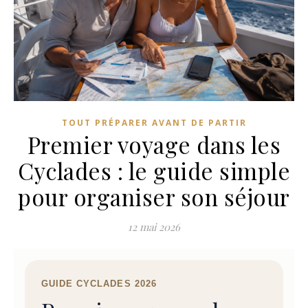
commentaire
C
L
E
M
E
TOUT PRÉPARER AVANT DE PARTIR​
Premier voyage dans les
N
C
Cyclades : le guide simple
E
pour organiser son séjour
R
vo
12 mai 2026
Je
C
GUIDE CYCLADES 2026
m