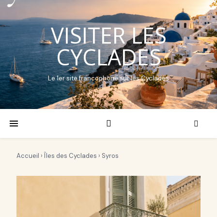
VISITER LES
CYCLADES
Le 1er site francophone sur les Cyclades
Accueil
›
Îles des Cyclades
› Syros