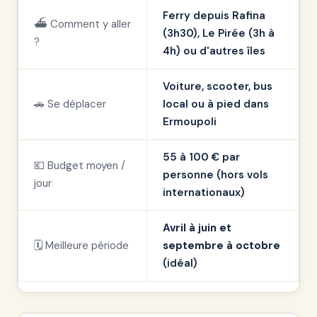
Ferry depuis Rafina
⛴️ Comment y aller
(3h30), Le Pirée (3h à
?
4h) ou d'autres îles
Voiture, scooter, bus
🚗 Se déplacer
local ou à pied dans
Ermoupoli
55 à 100 € par
💶 Budget moyen /
personne (hors vols
jour
internationaux)
Avril à juin et
🗓️ Meilleure période
septembre à octobre
(idéal)