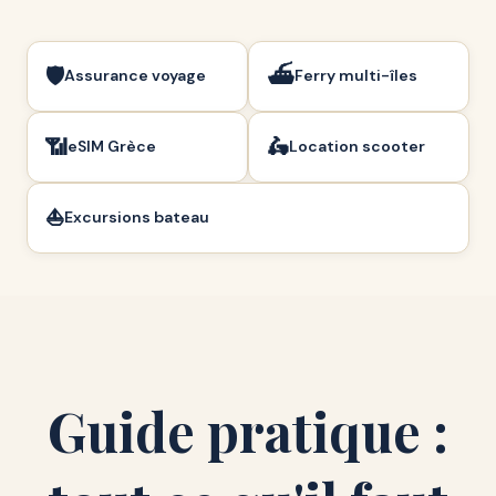
🛡️
⛴️
Assurance voyage
Ferry multi-îles
📶
🛵
eSIM Grèce
Location scooter
⛵
Excursions bateau
Guide pratique :