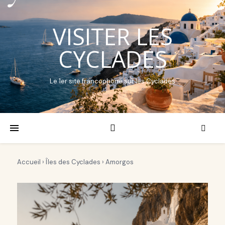
VISITER LES
CYCLADES
Le 1er site francophone sur les Cyclades
Accueil
›
Îles des Cyclades
› Amorgos