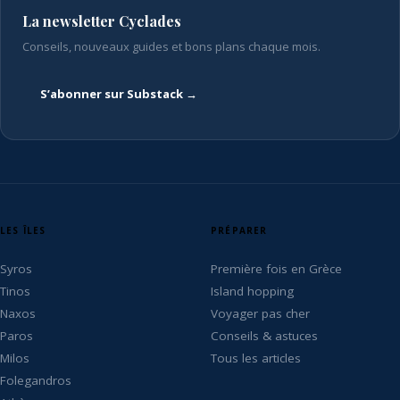
La newsletter Cyclades
Conseils, nouveaux guides et bons plans chaque mois.
S’abonner sur Substack →
LES ÎLES
PRÉPARER
Syros
Première fois en Grèce
Tinos
Island hopping
Naxos
Voyager pas cher
Paros
Conseils & astuces
Milos
Tous les articles
Folegandros