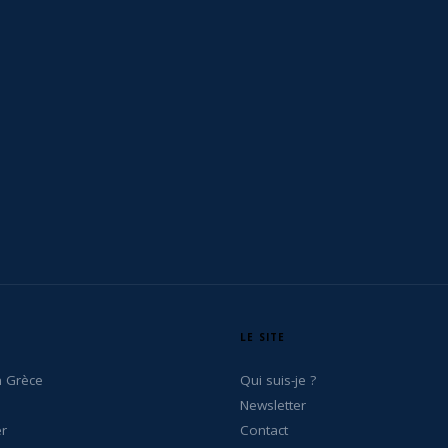
LE SITE
n Grèce
Qui suis-je ?
Newsletter
er
Contact