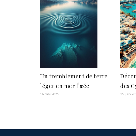
Un tremblement de terre
Décou
léger en mer Égée
des C
16 mai 2025
15 juin 20