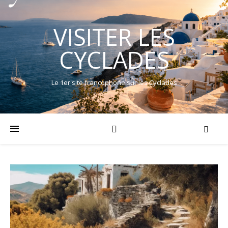
VISITER LES
CYCLADES
Le 1er site francophone sur les Cyclades