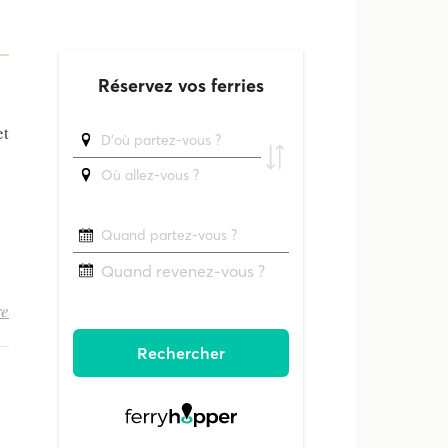
et
re