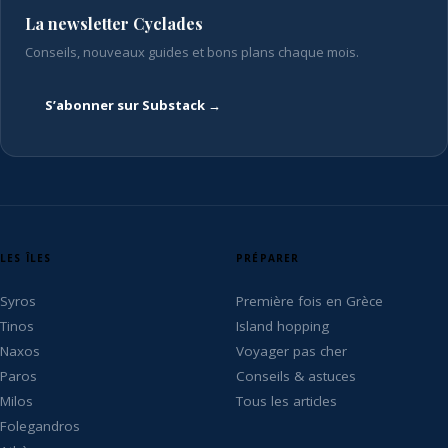
La newsletter Cyclades
Conseils, nouveaux guides et bons plans chaque mois.
S’abonner sur Substack →
LES ÎLES
PRÉPARER
Syros
Première fois en Grèce
Tinos
Island hopping
Naxos
Voyager pas cher
Paros
Conseils & astuces
Milos
Tous les articles
Folegandros