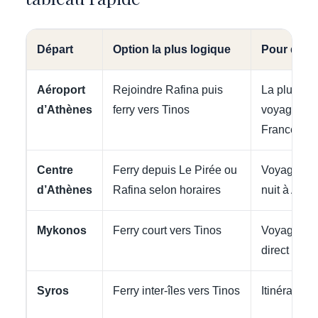
Départ
Option la plus logique
Pour qui ?
Aéroport
Rejoindre Rafina puis
La plupart 
d’Athènes
ferry vers Tinos
voyageurs 
France
Centre
Ferry depuis Le Pirée ou
Voyageurs 
d’Athènes
Rafina selon horaires
nuit à Athè
Mykonos
Ferry court vers Tinos
Voyageurs 
direct ver
Syros
Ferry inter-îles vers Tinos
Itinéraire 