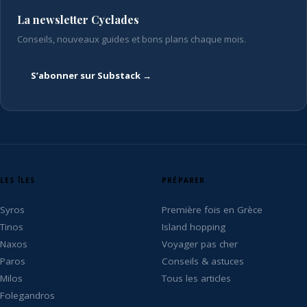
La newsletter Cyclades
Conseils, nouveaux guides et bons plans chaque mois.
S’abonner sur Substack →
LES ÎLES
PRÉPARER
Syros
Première fois en Grèce
Tinos
Island hopping
Naxos
Voyager pas cher
Paros
Conseils & astuces
Milos
Tous les articles
Folegandros