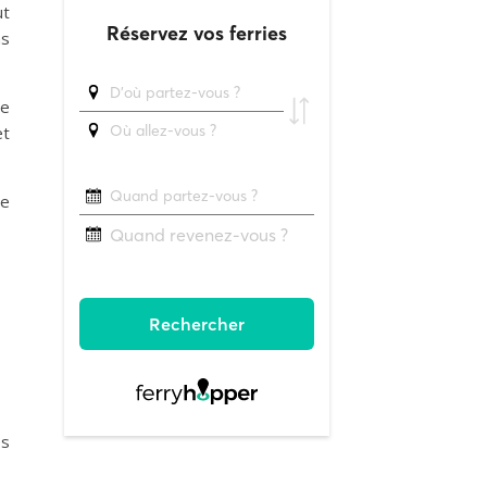
ut
ns
re
et
ue
es