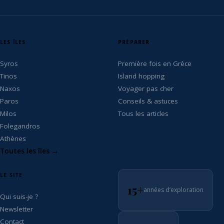
LES ÎLES
PRÉPARER
Syros
Première fois en Grèce
Tinos
Island hopping
Naxos
Voyager pas cher
Paros
Conseils & astuces
Milos
Tous les articles
Folegandros
Athènes
Toutes les îles →
LE SITE
15+
années d’exploration
Qui suis-je ?
Newsletter
Contact