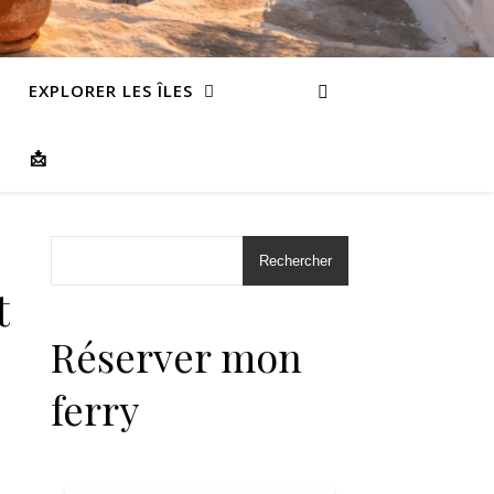
EXPLORER LES ÎLES
📩
Rechercher
t
Réserver mon
ferry