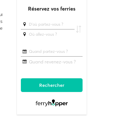
ui
es
ée