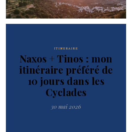
ITINERAIRE
Naxos + Tinos : mon
itinéraire préféré de
10 jours dans les
Cyclades
30 mai 2026