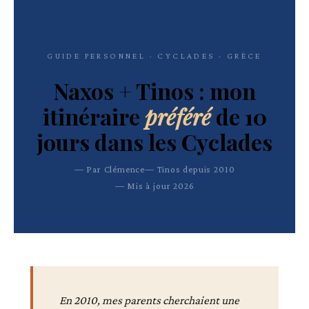
GUIDE PERSONNEL · CYCLADES · GRÈCE
Naxos + Tinos : mon
itinéraire
préféré
de 10
jours dans les Cyclades
Par Clémence
Tinos depuis 2010
Mis à jour 2026
En 2010, mes parents cherchaient une