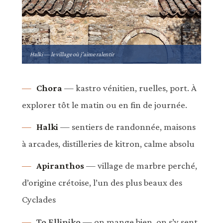
Halki — le village où j’aime ralentir
Chora
— kastro vénitien, ruelles, port. À
explorer tôt le matin ou en fin de journée.
Halki
— sentiers de randonnée, maisons
à arcades, distilleries de kitron, calme absolu
Apiranthos
— village de marbre perché,
d’origine crétoise, l’un des plus beaux des
Cyclades
To Elliniko
— on mange bien, on s’y sent