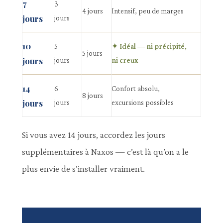
7
3
4 jours
Intensif, peu de marges
jours
jours
10
5
✦ Idéal — ni précipité,
5 jours
jours
jours
ni creux
14
6
Confort absolu,
8 jours
jours
jours
excursions possibles
Si vous avez 14 jours, accordez les jours
supplémentaires à Naxos — c’est là qu’on a le
plus envie de s’installer vraiment.