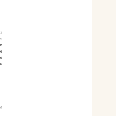
ci
es
un
ée
le
ou
re