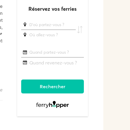
re
on
et
s,
📌
01
re