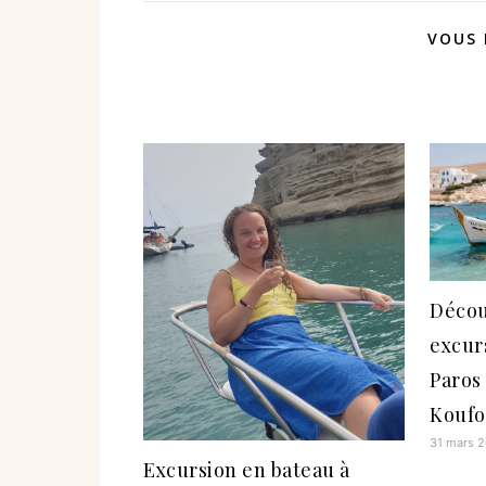
VOUS 
Décou
excur
Paros
Koufon
31 mars 
Excursion en bateau à