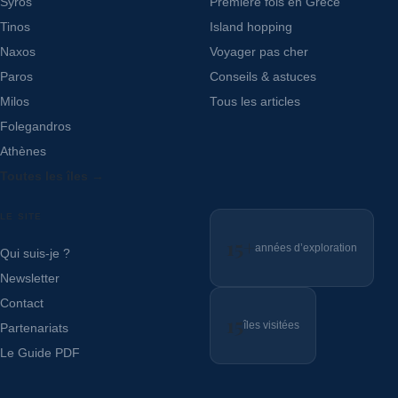
Syros
Première fois en Grèce
Tinos
Island hopping
Naxos
Voyager pas cher
Paros
Conseils & astuces
Milos
Tous les articles
Folegandros
Athènes
Toutes les îles →
LE SITE
15+
années d’exploration
Qui suis-je ?
Newsletter
Contact
15
îles visitées
Partenariats
Le Guide PDF