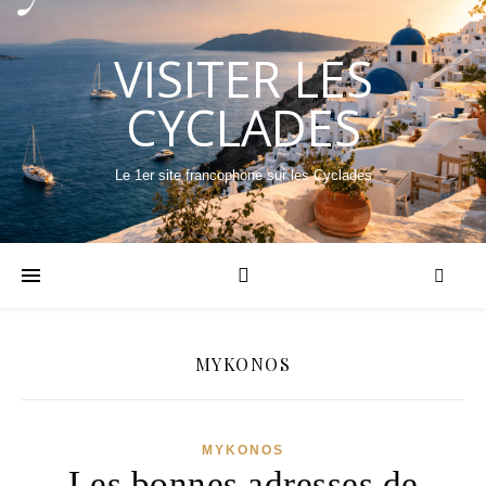
VISITER LES
CYCLADES
Le 1er site francophone sur les Cyclades
MYKONOS
MYKONOS
Les bonnes adresses de