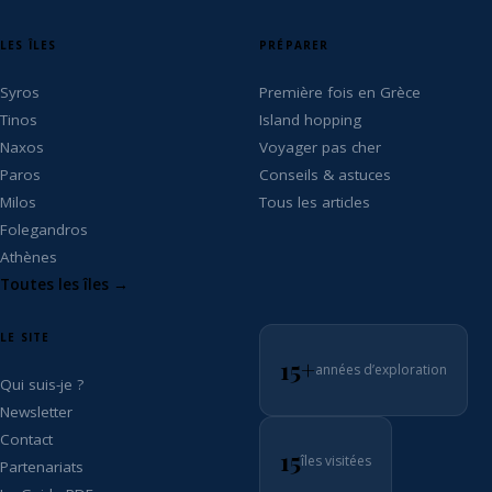
LES ÎLES
PRÉPARER
Syros
Première fois en Grèce
Tinos
Island hopping
Naxos
Voyager pas cher
Paros
Conseils & astuces
Milos
Tous les articles
Folegandros
Athènes
Toutes les îles →
LE SITE
15+
années d’exploration
Qui suis-je ?
Newsletter
Contact
15
îles visitées
Partenariats