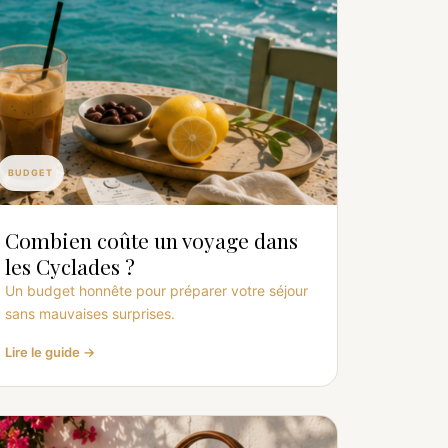
BUDGET
Combien coûte un voyage dans
les Cyclades ?
Un budget honnête pour préparer votre séjour
sans mauvaises surprises.
Lire le guide →