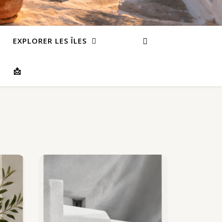
EXPLORER LES ÎLES
📩