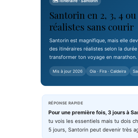
🗺 Itinéraire · Santorin
Santorin en 2, 3, 4 ou 
réalistes sans courir
Santorin est magnifique, mais elle devi
des itinéraires réalistes selon la durée
transformer ton voyage en marathon.
Mis à jour 2026
Oia · Fira · Caldeira
Sa
RÉPONSE RAPIDE
Pour une première fois, 3 jours à Sa
tu vois les essentiels mais tu dois ch
5 jours, Santorin peut devenir très ag