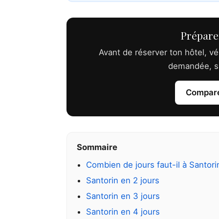
Préparer
Avant de réserver ton hôtel, véri
demandée, su
Comparer
Sommaire
Combien de jours faut-il à Santori
Santorin en 2 jours
Santorin en 3 jours
Santorin en 4 jours