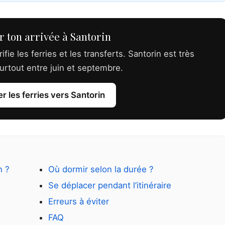
 ton arrivée à Santorin
fie les ferries et les transferts. Santorin est très
rtout entre juin et septembre.
 les ferries vers Santorin
n ?
Où dormir selon la durée ?
Se déplacer pendant l’itinéraire
Erreurs à éviter
FAQ