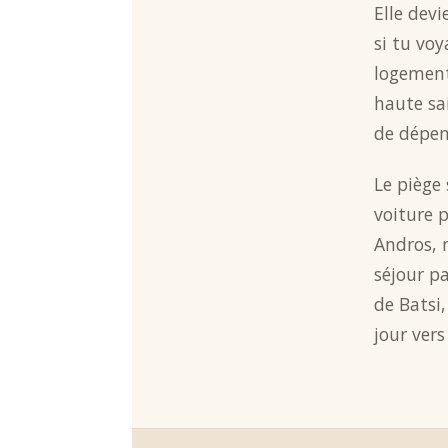
Elle devi
si tu voy
logement 
haute sai
de dépen
Le piège 
voiture p
Andros, 
séjour pa
de Batsi,
jour vers