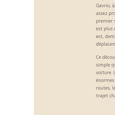
Gavrio, à 
assez pr
premier s
est plus 
est, dem
déplace
Ce décou
simple q
voiture. 
énormes 
routes, l
trajet c