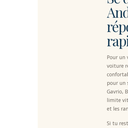
And
rép
rap
Pour un v
voiture r
confortab
pour un 
Gavrio, B
limite vi
et les r
Si tu res