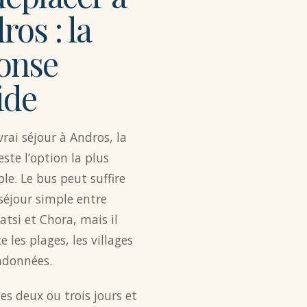
ros : la
onse
ide
rai séjour à Andros, la
este l’option la plus
le. Le bus peut suffire
séjour simple entre
atsi et Chora, mais il
te les plages, les villages
andonnées.
tes deux ou trois jours et