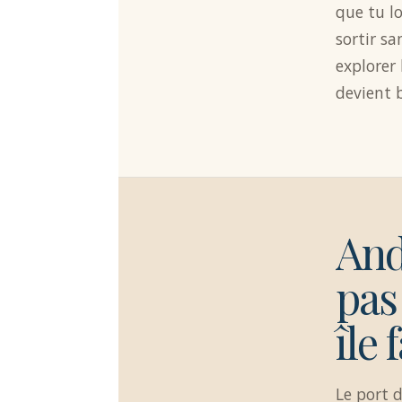
que tu lo
sortir sa
explorer 
devient 
And
pas
île 
Le port d