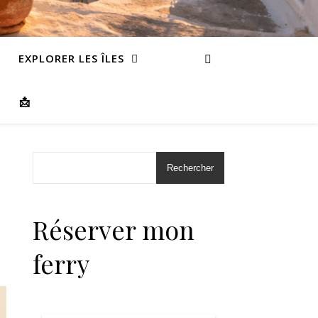
EXPLORER LES ÎLES
📩
Rechercher
…
Réserver mon
ferry