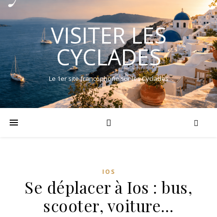
VISITER LES
CYCLADES
Le 1er site francophone sur les Cyclades
IOS
Se déplacer à Ios : bus,
scooter, voiture…