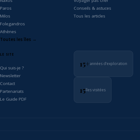
Naxos
Voyager pas cher
Paros
Conseils & astuces
Milos
Tous les articles
Folegandros
Athènes
Toutes les îles →
LE SITE
15+
années d’exploration
Qui suis-je ?
Newsletter
Contact
15
îles visitées
Partenariats
Le Guide PDF