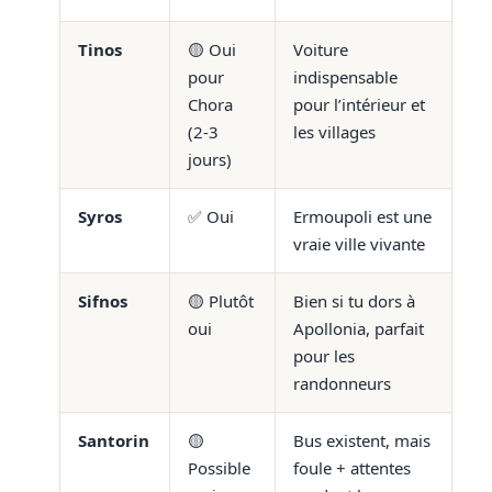
Tinos
🟡 Oui
Voiture
pour
indispensable
Chora
pour l’intérieur et
(2-3
les villages
jours)
Syros
✅ Oui
Ermoupoli est une
vraie ville vivante
Sifnos
🟡 Plutôt
Bien si tu dors à
oui
Apollonia, parfait
pour les
randonneurs
Santorin
🟡
Bus existent, mais
Possible
foule + attentes