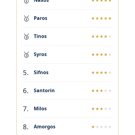
🥇
Naxos
★★★★★
🥇
Paros
★★★★★
🥉
Tinos
★★★★
★
🥉
Syros
★★★★
★
5.
Sifnos
★★★★
★
6.
Santorin
★★★
★★
7.
Milos
★★★
★★
8.
Amorgos
★
★★★★