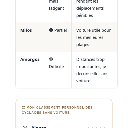
mais
rendent les
fatigant
déplacements
pénibles
Milos
🟠 Partiel
Voiture utile pour
les meilleures
plages
Amorgos
🔴
Distances trop
Difficile
importantes, je
déconseille sans
voiture
🏆 MON CLASSEMENT PERSONNEL DES
CYCLADES SANS VOITURE