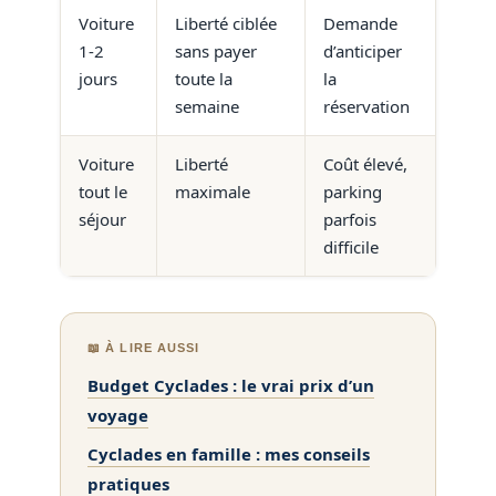
Voiture
Liberté ciblée
Demande
1-2
sans payer
d’anticiper
jours
toute la
la
semaine
réservation
Voiture
Liberté
Coût élevé,
tout le
maximale
parking
séjour
parfois
difficile
📖 À LIRE AUSSI
Budget Cyclades : le vrai prix d’un
voyage
Cyclades en famille : mes conseils
pratiques